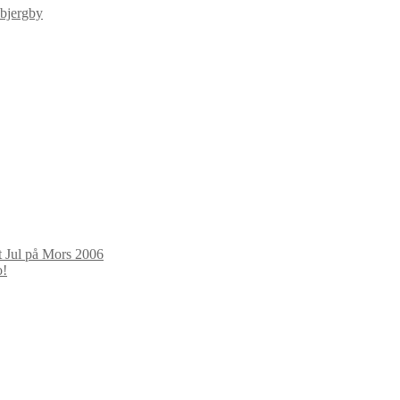
 bjergby
t Jul på Mors 2006
o!