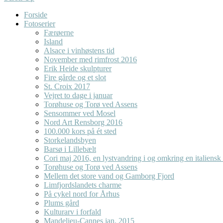
Forside
Fotoserier
Færøerne
Island
Alsace i vinhøstens tid
November med rimfrost 2016
Erik Heide skulpturer
Fire gårde og et slot
St. Croix 2017
Vejret to dage i januar
Torøhuse og Torø ved Assens
Sensommer ved Mosel
Nord Art Rensborg 2016
100.000 kors på ét sted
Storkelandsbyen
Barsø i Lillebælt
Cori maj 2016, en lystvandring i og omkring en italiensk
Torøhuse og Torø ved Assens
Mellem det store vand og Gamborg Fjord
Limfjordslandets charme
På cykel nord for Århus
Plums gård
Kulturarv i forfald
Mandelieu-Cannes jan. 2015