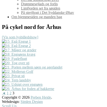
Drømmesejlads og forlis
Limfjorden set fra søsiden
På strejftogt i Det Syddanske Øhav
Om hjemmesiden og manden bag
På cykel nord for Århus
[Vis som lysbilledshow]
◄
1
2
3
Copyright © 2026
Preben Heide
.
Webdesign:
Simlen Design
Scroll Up