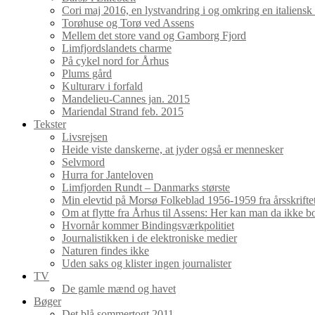
Cori maj 2016, en lystvandring i og omkring en italiensk
Torøhuse og Torø ved Assens
Mellem det store vand og Gamborg Fjord
Limfjordslandets charme
På cykel nord for Århus
Plums gård
Kulturarv i forfald
Mandelieu-Cannes jan. 2015
Mariendal Strand feb. 2015
Tekster
Livsrejsen
Heide viste danskerne, at jyder også er mennesker
Selvmord
Hurra for Janteloven
Limfjorden Rundt – Danmarks største
Min elevtid på Morsø Folkeblad 1956-1959 fra årsskrifte
Om at flytte fra Århus til Assens: Her kan man da ikke b
Hvornår kommer Bindingsværkpolitiet
Journalistikken i de elektroniske medier
Naturen findes ikke
Uden saks og klister ingen journalister
TV
De gamle mænd og havet
Bøger
Det blå sommertogt 2011