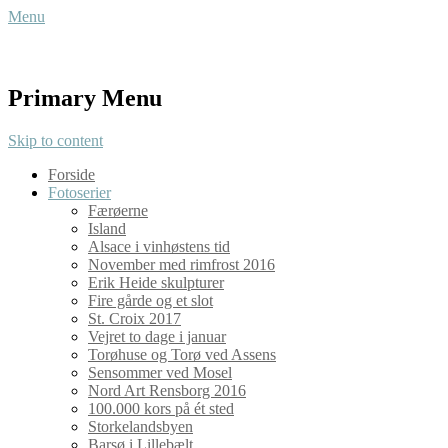
Menu
Preben Heide
Journalist, forfatter og fotograf
Primary Menu
Skip to content
Forside
Fotoserier
Færøerne
Island
Alsace i vinhøstens tid
November med rimfrost 2016
Erik Heide skulpturer
Fire gårde og et slot
St. Croix 2017
Vejret to dage i januar
Torøhuse og Torø ved Assens
Sensommer ved Mosel
Nord Art Rensborg 2016
100.000 kors på ét sted
Storkelandsbyen
Barsø i Lillebælt