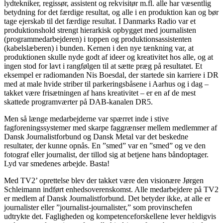
lydtekniker, regissør, assistent og rekvisitør m.fl. alle har væsentlig
betydning for det færdige resultat, og alle i en produktion kan og bør
tage ejerskab til det færdige resultat. I Danmarks Radio var et
produktionshold strengt hierarkisk opbygget med journalisten
(programmedarbejderen) i toppen og produktionsassistenten
(kabelslæberen) i bunden. Kernen i den nye tænkning var, at
produktionen skulle nyde godt af ideer og kreativitet hos alle, og at
ingen stod for lavt i rangfølgen til at sætte præg på resultatet. Et
eksempel er radiomanden Nis Boesdal, der startede sin karriere i DR
med at male hvide striber til parkeringsbåsene i Aarhus og i dag –
takket være frisætningen af hans kreativitet – er en af de mest
skattede programværter på DAB-kanalen DR5.
Men så længe medarbejderne var spærret inde i stive
fagforeningssystemer med skarpe faggrænser mellem medlemmer af
Dansk Journalistforbund og Dansk Metal var det beskedne
resultater, der kunne opnås. En ”smed” var en ”smed” og ve den
fotograf eller journalist, der tillod sig at betjene hans båndoptager.
Lyd var smedenes arbejde. Basta!
Med TV2’ oprettelse blev der takket være den visionære Jørgen
Schleimann indført enhedsoverenskomst. Alle medarbejdere på TV2
er medlem af Dansk Journalistforbund. Det betyder ikke, at alle er
journalister eller ”journalist-journalister,” som provinschefen
udtrykte det. Fagligheden og kompetenceforskellene lever heldigvis