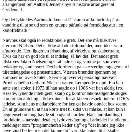
arrangement om Aalbæk Jensens nye ø-historie arrangeret af
Gyldendal.
Og det lykkedes Aarhus-folkene at få skaren af kulturfolk på ø-
vandring til at se ud som en gruppe påfugle på formiddagstur i en
kartoffelmark.”
Nævnes skal også to redaktionelle greb. Det ene må tilskrives
Gerhard Nielsen. Det er ikke at lade stofområder, men ideer være
afgørende. Heri ligger en frisætning af virkelyst og skabertrang.
Hvis du har en god ide til et indslag, så lav det! Det andet greb
tilskrives Jakob Nielsen og er at lade en og samme person være
redaktør og studievært. Det befordrer et ganske særligt engagement i
tilrettelæggelse og præsentation. Værten brænder igennem og
kommer ud over kanten. Seerne oplever et personligt nærvær.
Provinschefen Gerhard Nielsen var en kæmpende mand. Fra han
satte sig i stolen i 1973 til han sagde op i 1986 var han aldrig i ro.
Kreativ, lynende intelligent, skarp og konfrontationssøgende sloges
han for sin afdeling – ikke mindst for at få den respekt internt i DR’s
ledelse, som hans medarbejdere for længst havde opnået hos seerne.
En af grundene til at han kørte træt til sidst var måske, at han kun i
begrænset omfang havde sit bagland i orden. Hans indblanding i
produktionsmæssige detaljer, lydovervågning af arbejdet i studierne,
meldinger som ”programchefen keder sig” og ”det kunne jeg ikke
have gjort bedre, men det kunne du” var ikke egnet til at skabe