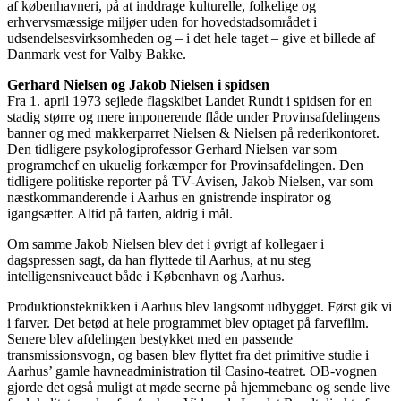
af københavneri, på at inddrage kulturelle, folkelige og
erhvervsmæssige miljøer uden for hovedstadsområdet i
udsendelsesvirksomheden og – i det hele taget – give et billede af
Danmark vest for Valby Bakke.
Gerhard Nielsen og Jakob Nielsen i spidsen
Fra 1. april 1973 sejlede flagskibet Landet Rundt i spidsen for en
stadig større og mere imponerende flåde under Provinsafdelingens
banner og med makkerparret Nielsen & Nielsen på rederikontoret.
Den tidligere psykologiprofessor Gerhard Nielsen var som
programchef en ukuelig forkæmper for Provinsafdelingen. Den
tidligere politiske reporter på TV-Avisen, Jakob Nielsen, var som
næstkommanderende i Aarhus en gnistrende inspirator og
igangsætter. Altid på farten, aldrig i mål.
Om samme Jakob Nielsen blev det i øvrigt af kollegaer i
dagspressen sagt, da han flyttede til Aarhus, at nu steg
intelligensniveauet både i København og Aarhus.
Produktionsteknikken i Aarhus blev langsomt udbygget. Først gik vi
i farver. Det betød at hele programmet blev optaget på farvefilm.
Senere blev afdelingen bestykket med en passende
transmissionsvogn, og basen blev flyttet fra det primitive studie i
Aarhus’ gamle havneadministration til Casino-teatret. OB-vognen
gjorde det også muligt at møde seerne på hjemmebane og sende live