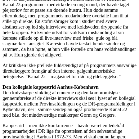
Kanal 22-programmer medvirkede en ung mand, der havde taget
plejeorlov for at passe sin døende hustru. Hun døde samme
eftermiddag, men programmets medarbejdere overtalte ham til at
stille op direkte. En stofmisbruger kom i studiet med svære
abstinenser og lod sig interviewe med koldsveden dryppende fra
hele kroppen. En kvinde udsat for voldsom mishandling af sin
kæreste stillede op til live-interview med friske, gule og blå
slagmærker i ansigtet. Kæresten havde tæsket hende sønder og
sammen, da han hørte, at hun ville fortælle om hans voldshandlinger
på tv. Hun gjorde det alligevel.
At kritikken ikke prellede fuldstændigt af på programmets ansvarlige
tilrettelæggere fremgår af den interne, galgenhumoristiske
betegnelse: ”Kanal 22 – magasinet for død og ødelæggelse.”
Den kollegiale kappestrid Aarhus-København
Den knivskarpe vinkling af emnerne og den kompromisløse
gennemførelse af de direkte interviews skal ses i lyset af en kollegial
kappestrid mellem Provinsafdelingen og de DR-programafdelinger i
København, der i samme sendeplan også producerede Kanal 22
med bl.a. det mindeværdige makkerpar Gorm og Gregers.
Kappestrid – men ikke konkurrence – havde været en ledetråd i
programarbejdet i DR lige fra oprettelsen af den selvstændige
provinsafdeling i Aarhus i 1972-73. Men vi skal endnu længere