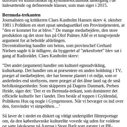
udfordre en kulturradikal og kystbanesocialistisk tankegang i de
italesættende og definerende klasser, som man siger i 2015.
Bermuda-trekanten
Journalisten og kritikeren Claes Kastholm Hansen skrev 4. oktober
1981 i Politiken en stort opsat søndagsartikel om Provinstjenesten, at
”den er kommet for at blive.” De mange medarbejdere, den store
produktion og det store hus på Olof Palmes Allé er et tungvejende
argument for at beholde afdelingen.
Decentralisering handler om beton, som provinschef Gerhard
Nielsen sagde ti år tidligere, da byggeriet af ”ørkenfortet” blev sat i
gang af Radiorådet. Claes Kastholm skrev:
”Det andet (argument) handler om kulturel egnsudvikling,
kulturkamp. Det handler om at præsentere en anden holdning i TV,
præget af medarbejdere, der har benene plantet i et miljø, som er
anderledes end storbyens, mere præget af det åbne land og de små
befolkningsenheder. Som skipperen på Dagens Danmark, Preben
Heide, siger det: ’Der er en Bermuda-trekant, som dominerer det
officielle kulturliv her i landet. Den består af toppen i Gyldendal,
Politikens Hus og nogle i Gyngemosen. Når vi bevæger os ind over
den, forsvinder vi simpelthen…’
Så laver de i stedet en diskret og vittigt underspillet filmreportage
om, da den københavnske kulturelite vovede sig uden for voldene
og satte lakskoene på Agersø i Store Bælt som gæster i et PR-