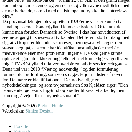
skulle blive ”en kioskbasker”. Kanal 22 var bl.a. af den grund meget
kontant og hårdtslående, og en seer i dag ville savne medfølelse med
de medvirkende, som vi med et afstumpet udtryk kaldte ”interview-
ofre.”
Da provinsafdelingen blev oprettet i 1970’erne var der kun én tv-
kanal, og seerne i Sønderjylland kunne se tysk tv. I Østdanmark
kunne man foruden Danmark se Sverige. I dag har hovedparten af
seerne adgang til snesevis af tv-kanaler. Det fører i stort omfang med
sig, at vi kopierer hinandens succeser, men også at vi lægger den
største vægt på, at seerne har identifikationsmuligheder med de
medvirkende eller med problemstillingerne. De skal gerne kunne
opleve et ”godt det ikke er mig” eller et ”det kunne lige så godt være
mig.” TV2/Østjylland udgiver hvert år en public service redegørelse.
Dens titel var i 2013 ”Nær og nødvendig,” og den formulering
rummer den udfordring, som vores dages tv-journalister står over
for. Det nære er identifikationen. Det nødvendige er
nyhedsdækningen, og som tv-journalisten Søs Kjeldsen siger: ”Den
letanvendelige teknik frigør tid og kræfter til kreativt arbejde, men
baner også vejen for en nyheds-tsunami.”
Copyright © 2026
Preben Heide
.
Webdesign:
Simlen Design
Scroll
Up
Forside
Fotoserier