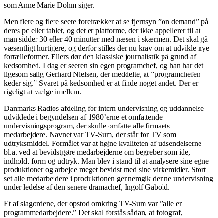
som Anne Marie Dohm siger.
Men flere og flere seere foretrækker at se fjernsyn ”on demand” på
deres pc eller tablet, og det er platforme, der ikke appellerer til at
man sidder 30 eller 40 minutter med næsen i skærmen. Det skal gå
væsentligt hurtigere, og derfor stilles der nu krav om at udvikle nye
fortælleformer. Ellers dør den klassiske journalistik på grund af
kedsomhed. I dag er seeren sin egen programchef, og han har det
ligesom salig Gerhard Nielsen, der meddelte, at ”programchefen
keder sig.” Svaret på kedsomhed er at finde noget andet. Der er
rigeligt at vælge imellem.
Danmarks Radios afdeling for intern undervisning og uddannelse
udviklede i begyndelsen af 1980’erne et omfattende
undervisningsprogram, der skulle omfatte alle firmaets
medarbejdere. Navnet var TV-Sum, der står for TV som
udtryksmiddel. Formålet var at højne kvaliteten af udsendelserne
bl.a. ved at bevidstgøre medarbejderne om begreber som ide,
indhold, form og udtryk. Man blev i stand til at analysere sine egne
produktioner og arbejde meget bevidst med sine virkemidler. Stort
set alle medarbejdere i produktionen gennemgik denne undervisning
under ledelse af den senere dramachef, Ingolf Gabold.
Et af slagordene, der opstod omkring TV-Sum var ”alle er
programmedarbejdere.” Det skal forstås sådan, at fotograf,