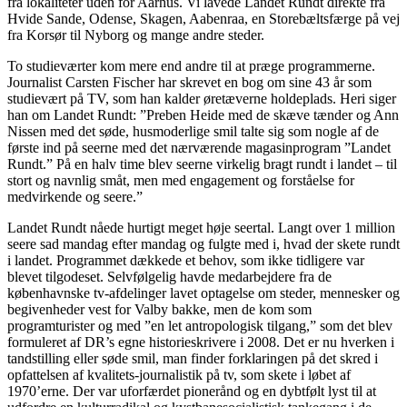
fra lokaliteter uden for Aarhus. Vi lavede Landet Rundt direkte fra
Hvide Sande, Odense, Skagen, Aabenraa, en Storebæltsfærge på vej
fra Korsør til Nyborg og mange andre steder.
To studieværter kom mere end andre til at præge programmerne.
Journalist Carsten Fischer har skrevet en bog om sine 43 år som
studievært på TV, som han kalder øretæverne holdeplads. Heri siger
han om Landet Rundt: ”Preben Heide med de skæve tænder og Ann
Nissen med det søde, husmoderlige smil talte sig som nogle af de
første ind på seerne med det nærværende magasinprogram ”Landet
Rundt.” På en halv time blev seerne virkelig bragt rundt i landet – til
stort og navnlig småt, men med engagement og forståelse for
medvirkende og seere.”
Landet Rundt nåede hurtigt meget høje seertal. Langt over 1 million
seere sad mandag efter mandag og fulgte med i, hvad der skete rundt
i landet. Programmet dækkede et behov, som ikke tidligere var
blevet tilgodeset. Selvfølgelig havde medarbejdere fra de
københavnske tv-afdelinger lavet optagelse om steder, mennesker og
begivenheder vest for Valby bakke, men de kom som
programturister og med ”en let antropologisk tilgang,” som det blev
formuleret af DR’s egne historieskrivere i 2008. Det er nu hverken i
tandstilling eller søde smil, man finder forklaringen på det skred i
opfattelsen af kvalitets-journalistik på tv, som skete i løbet af
1970’erne. Der var uforfærdet pionerånd og en dybtfølt lyst til at