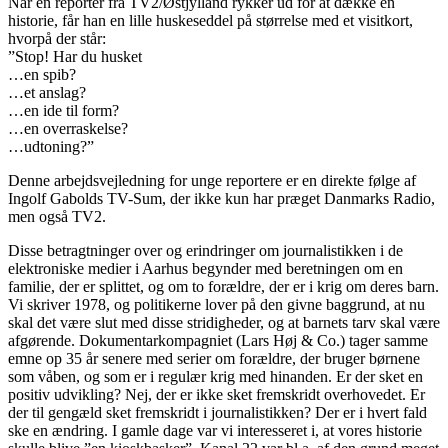
Når en reporter fra TV2/Østjylland rykker ud for at dække en
historie, får han en lille huskeseddel på størrelse med et visitkort,
hvorpå der står:
”Stop! Har du husket
…en spib?
…et anslag?
…en ide til form?
…en overraskelse?
…udtoning?”
Denne arbejdsvejledning for unge reportere er en direkte følge af
Ingolf Gabolds TV-Sum, der ikke kun har præget Danmarks Radio,
men også TV2.
Disse betragtninger over og erindringer om journalistikken i de
elektroniske medier i Aarhus begynder med beretningen om en
familie, der er splittet, og om to forældre, der er i krig om deres barn.
Vi skriver 1978, og politikerne lover på den givne baggrund, at nu
skal det være slut med disse stridigheder, og at barnets tarv skal være
afgørende. Dokumentarkompagniet (Lars Høj & Co.) tager samme
emne op 35 år senere med serier om forældre, der bruger børnene
som våben, og som er i regulær krig med hinanden. Er der sket en
positiv udvikling? Nej, der er ikke sket fremskridt overhovedet. Er
der til gengæld sket fremskridt i journalistikken? Der er i hvert fald
ske en ændring. I gamle dage var vi interesseret i, at vores historie