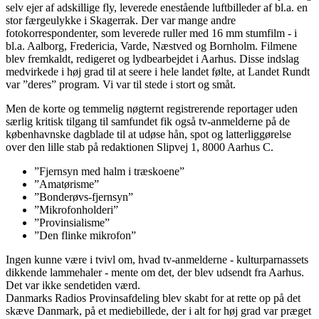
selv ejer af adskillige fly, leverede enestående luftbilleder af bl.a. en
stor færgeulykke i Skagerrak. Der var mange andre
fotokorrespondenter, som leverede ruller med 16 mm stumfilm - i
bl.a. Aalborg, Fredericia, Varde, Næstved og Bornholm. Filmene
blev fremkaldt, redigeret og lydbearbejdet i Aarhus. Disse indslag
medvirkede i høj grad til at seere i hele landet følte, at Landet Rundt
var ”deres” program. Vi var til stede i stort og småt.
Men de korte og temmelig nøgternt registrerende reportager uden
særlig kritisk tilgang til samfundet fik også tv-anmelderne på de
københavnske dagblade til at udøse hån, spot og latterliggørelse
over den lille stab på redaktionen Slipvej 1, 8000 Aarhus C.
”Fjernsyn med halm i træskoene”
”Amatørisme”
”Bonderøvs-fjernsyn”
”Mikrofonholderi”
”Provinsialisme”
”Den flinke mikrofon”
Ingen kunne være i tvivl om, hvad tv-anmelderne - kulturparnassets
dikkende lammehaler - mente om det, der blev udsendt fra Aarhus.
Det var ikke sendetiden værd.
Danmarks Radios Provinsafdeling blev skabt for at rette op på det
skæve Danmark, på et mediebillede, der i alt for høj grad var præget