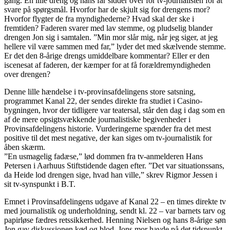
gang. En lille dreng og hans far sidder over for tv-journalisten for at
svare på spørgsmål. Hvorfor har de skjult sig for drengens mor?
Hvorfor flygter de fra myndighederne? Hvad skal der ske i
fremtiden? Faderen svarer med lav stemme, og pludselig blander
drengen Jon sig i samtalen. ”Min mor slår mig, når jeg siger, at jeg
hellere vil være sammen med far,” lyder det med skælvende stemme.
Er det den 8-årige drengs umiddelbare kommentar? Eller er den
iscenesat af faderen, der kæmper for at få forældremyndigheden
over drengen?
Denne lille hændelse i tv-provinsafdelingens store satsning,
programmet Kanal 22, der sendes direkte fra studiet i Casino-
bygningen, hvor der tidligere var teatersal, står den dag i dag som en
af de mere opsigtsvækkende journalistiske begivenheder i
Provinsafdelingens historie. Vurderingerne spænder fra det mest
positive til det mest negative, der kan siges om tv-journalistik for
åben skærm.
”En usmagelig fadæse,” lød dommen fra tv-anmelderen Hans
Petersen i Aarhuus Stiftstidende dagen efter. ”Det var situationssans,
da Heide lod drengen sige, hvad han ville,” skrev Rigmor Jessen i
sit tv-synspunkt i B.T.
Emnet i Provinsafdelingens udgave af Kanal 22 – en times direkte tv
med journalistik og underholdning, sendt kl. 22 – var barnets tarv og
papirløse fædres retssikkerhed. Henning Nielsen og hans 8-årige søn
Jon gav diskussionen kød og blod. Jons mor havde på det tidspunkt