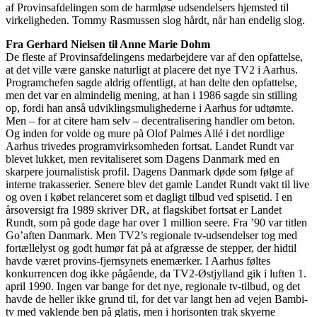
af Provinsafdelingen som de harmløse udsendelsers hjemsted til
virkeligheden. Tommy Rasmussen slog hårdt, når han endelig slog.
Fra Gerhard Nielsen til Anne Marie Dohm
De fleste af Provinsafdelingens medarbejdere var af den opfattelse,
at det ville være ganske naturligt at placere det nye TV2 i Aarhus.
Programchefen sagde aldrig offentligt, at han delte den opfattelse,
men det var en almindelig mening, at han i 1986 sagde sin stilling
op, fordi han anså udviklingsmulighederne i Aarhus for udtømte.
Men – for at citere ham selv – decentralisering handler om beton.
Og inden for volde og mure på Olof Palmes Allé i det nordlige
Aarhus trivedes programvirksomheden fortsat. Landet Rundt var
blevet lukket, men revitaliseret som Dagens Danmark med en
skarpere journalistisk profil. Dagens Danmark døde som følge af
interne trakasserier. Senere blev det gamle Landet Rundt vakt til live
og oven i købet relanceret som et dagligt tilbud ved spisetid. I en
årsoversigt fra 1989 skriver DR, at flagskibet fortsat er Landet
Rundt, som på gode dage har over 1 million seere. Fra ’90 var titlen
Go’aften Danmark. Men TV2’s regionale tv-udsendelser tog med
fortællelyst og godt humør fat på at afgræsse de stepper, der hidtil
havde været provins-fjernsynets enemærker. I Aarhus føltes
konkurrencen dog ikke pågående, da TV2-Østjylland gik i luften 1.
april 1990. Ingen var bange for det nye, regionale tv-tilbud, og det
havde de heller ikke grund til, for det var langt hen ad vejen Bambi-
tv med vaklende ben på glatis, men i horisonten trak skyerne