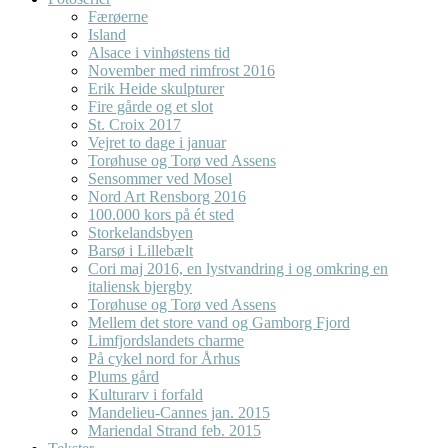
Færøerne
Island
Alsace i vinhøstens tid
November med rimfrost 2016
Erik Heide skulpturer
Fire gårde og et slot
St. Croix 2017
Vejret to dage i januar
Torøhuse og Torø ved Assens
Sensommer ved Mosel
Nord Art Rensborg 2016
100.000 kors på ét sted
Storkelandsbyen
Barsø i Lillebælt
Cori maj 2016, en lystvandring i og omkring en
italiensk bjergby
Torøhuse og Torø ved Assens
Mellem det store vand og Gamborg Fjord
Limfjordslandets charme
På cykel nord for Århus
Plums gård
Kulturarv i forfald
Mandelieu-Cannes jan. 2015
Mariendal Strand feb. 2015