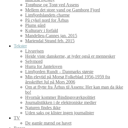
Torøhuse og Torø ved Assens
Mellem det store vand og Gamborg Fjord
Limfjordslandets charme
På cykel nord for Århus
Plums gård
Kulturarv i forfald
Mandelieu-Cannes jan. 2015
Mariendal Strand feb. 2015
Tekster
Livsrejsen
Heide viste danskerne, at jyder også er mennesker
Selvmord
Hurra for Janteloven
Limfjorden Rundt – Danmarks største
Min elevtid på Morsø Folkeblad 1956-1959 fra
årsskriftet Jul på Mors 2006
Om at flytte fra Århus til Assens: Her kan man da ikke
bo!
Hvornår kommer Bindingsværkpolitiet
Journalistikken i de elektroniske medier
Naturen findes ikke
Uden saks og klister ingen journalister
TV
De gamle mænd og havet