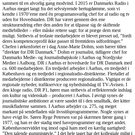
sammen til en alvorlig gang modvind. I 2015 er Danmarks Radio i
Aarhus meget langt fra det selvstyrende hertugdømme, som vi
kendte i 1970’erne med én programansvarlig chef for al radio og tv
uden for Hovedstaden. DR har været gennem den ene
strukturændring efter den anden for at tilpasse sig de skiftende
mediebilleder – eller måske rettere sagt: for at præge dem mest
muligt. Stribevis af trofaste medarbejdere er blevet presset ud, ”fordi
deres kompetenceprofil ikke passer til fremtidens udfordringer.”
Chefen i ørkenfortet er i dag Anne-Marie Dohm, som bærer titlen
”direktør for DR Danmark.” Dohm er journalist, tidligere chef for
Danmarks Medie- og Journalisthøjskole i Aarhus og Nordjyske
Medier i Aalborg. DR i Aarhus er hovedsæde for DR Danmark med
ca. 600 medarbejdere. En tredjedel arbejder i Aarhus, en tredjedel i
København og en tredjedel i regionalradio-distrikterne. Flertallet af
medarbejderne i distrikterne producerer regionalradio. Vigtigst er de
regionale nyheder, trafikservice og nyhedsindslag til TV-Avisen. I
den kloge radio, DR P1, hører man stribevis af reflekterende indslag
om kultur og videnskab – produceret i Aarhus. I øvrigt synes de
journalistiske ambitioner at være sandet til i den smalltalk, der kitter
musikfladerne sammen. I Aarhus arbejder ca. 275, og meget
markant på sendefladen står livsstilsprogrammerne. Nogle synes at
have evigt liv. Søren Ryge Petersen var på skærmen første gang i
1977, og han er der stadig med haveprogrammer og meget andet.
Københavnerviddet tog imod også ham med en kærlig uartighed:
”Den talende gummistøvle.” I det hele taget har det kollegiale miljø i