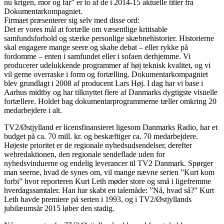
nu krigen, mor og far” er to af de i 2014-15 aktuelle titler fra
Dokumentarkompagniet.
Firmaet præsenterer sig selv med disse ord:
Det er vores mål at fortælle om væsentlige kritisable
samfundsforhold og stærke personlige skæbnehistorier. Historierne
skal engagere mange seere og skabe debat – eller rykke på
fordomme – enten i samfundet eller i sofaen derhjemme. Vi
producerer udelukkende programmer af høj teknisk kvalitet, og vi
vil gerne overraske i form og fortælling. Dokumentarkompagniet
blev grundlagt i 2008 af producent Lars Høj. I dag har vi base i
Aarhus midtby og har tilknyttet flere af Danmarks dygtigste visuelle
fortællere. Holdet bag dokumentarprogrammerne tæller omkring 20
medarbejdere i alt.
TV2/Østjylland er licensfinansieret ligesom Danmarks Radio, har et
budget på ca. 70 mill. kr. og beskæftiger ca. 70 medarbejdere.
Højeste prioritet er de regionale nyhedsudsendelser, derefter
webredaktionen, den regionale sendeflade uden for
nyhedsvinduerne og endelig leverancer til TV2 Danmark. Spørger
man seerne, hvad de synes om, vil mange nævne serien ”Kurt kom
forbi” hvor reporteren Kurt Leth møder store og små i ligefremme
hverdagssamtaler. Han har skabt en talemåde: ”Nå, hvad så?” Kurt
Leth havde premiere på serien i 1993, og i TV2/Østjyllands
jubilæumsår 2015 løber den stadig.