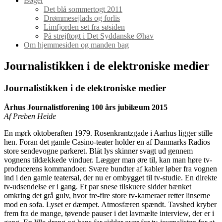
Bøger
Det blå sommertogt 2011
Drømmesejlads og forlis
Limfjorden set fra søsiden
På strejftogt i Det Syddanske Øhav
Om hjemmesiden og manden bag
Journalistikken i de elektroniske medier
Journalistikken i de elektroniske medier
Århus Journalistforening 100 års jubilæum 2015
Af Preben Heide
En mørk oktoberaften 1979. Rosenkrantzgade i Aarhus ligger stille
hen. Foran det gamle Casino-teater holder en af Danmarks Radios
store sendevogne parkeret. Blåt lys skinner svagt ud gennem
vognens tildækkede vinduer. Lægger man øre til, kan man høre tv-
producerens kommandoer. Svære bundter af kabler løber fra vognen
ind i den gamle teatersal, der nu er ombygget til tv-studie. En direkte
tv-udsendelse er i gang. Et par snese tilskuere sidder bænket
omkring det grå gulv, hvor tre-fire store tv-kameraer retter linserne
mod en sofa. Lyset er dæmpet. Atmosfæren spændt. Tavshed kryber
frem fra de mange, tøvende pauser i det lavmælte interview, der er i