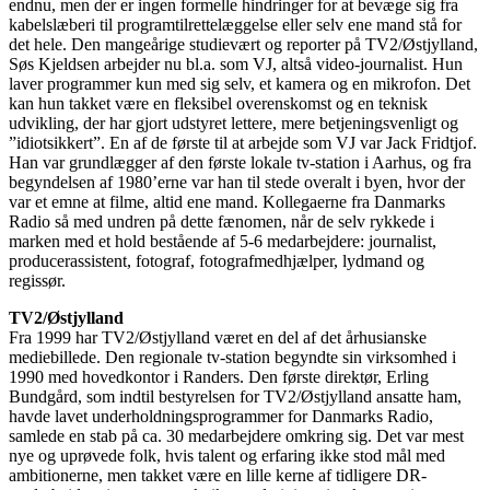
endnu, men der er ingen formelle hindringer for at bevæge sig fra
kabelslæberi til programtilrettelæggelse eller selv ene mand stå for
det hele. Den mangeårige studievært og reporter på TV2/Østjylland,
Søs Kjeldsen arbejder nu bl.a. som VJ, altså video-journalist. Hun
laver programmer kun med sig selv, et kamera og en mikrofon. Det
kan hun takket være en fleksibel overenskomst og en teknisk
udvikling, der har gjort udstyret lettere, mere betjeningsvenligt og
”idiotsikkert”. En af de første til at arbejde som VJ var Jack Fridtjof.
Han var grundlægger af den første lokale tv-station i Aarhus, og fra
begyndelsen af 1980’erne var han til stede overalt i byen, hvor der
var et emne at filme, altid ene mand. Kollegaerne fra Danmarks
Radio så med undren på dette fænomen, når de selv rykkede i
marken med et hold bestående af 5-6 medarbejdere: journalist,
producerassistent, fotograf, fotografmedhjælper, lydmand og
regissør.
TV2/Østjylland
Fra 1999 har TV2/Østjylland været en del af det århusianske
mediebillede. Den regionale tv-station begyndte sin virksomhed i
1990 med hovedkontor i Randers. Den første direktør, Erling
Bundgård, som indtil bestyrelsen for TV2/Østjylland ansatte ham,
havde lavet underholdningsprogrammer for Danmarks Radio,
samlede en stab på ca. 30 medarbejdere omkring sig. Det var mest
nye og uprøvede folk, hvis talent og erfaring ikke stod mål med
ambitionerne, men takket være en lille kerne af tidligere DR-