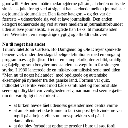
goodwill. Ydermere måtte medarbejderne påhøre, at chefen udtrykte
sin slet skjulte foragt ved at sige, at han skelnede mellem journalister
og journalist-journalister. Den første kategori – og det var de
færreste – udmærkede sig ved at lave journalistik. Den anden
kategori udmærkede sig ved at være medlem af journalistforbundet
uden at lave journalistik. Her sigtede han f.eks. til musikmanden
Leif Wivelsted, en mangeårige dygtig og afholdt radiovært.
Nu til noget helt andet
Triumviratet John Carlsen, Bo Damgaard og Ole Dreyer sparkede
benene væk under den slags tåbelige definitioner med en omgang
programmæssig jiu-jitsu. Det er en kampteknik, der er blid, smidig
og føjelig og som benytter modstanderens vægt frem for sin egen
styrke. I 1980 lancerede de en måske-journalistisk serie med titlen
”Men nu til noget helt andet” med opdigtede og autentiske
eksempler på nyheder fra det ganske land. Formen var quiz,
indholdet var kritik vendt mod både samfundet og fordomsfulde
seere og udtrykket var venligheden selv, når man bad seerne gætte
om det var rigtigt eller forkert…
at kirken havde fået udendørs gelænder med centralvarme
at amtskontoret ikke kunne få fat i sin post før kvinderne var
mødt på arbejde, eftersom brevsprækken sad på af
dametoilettet
at det blev forbudt at opdrætte ørreder i bure til søs, fordi