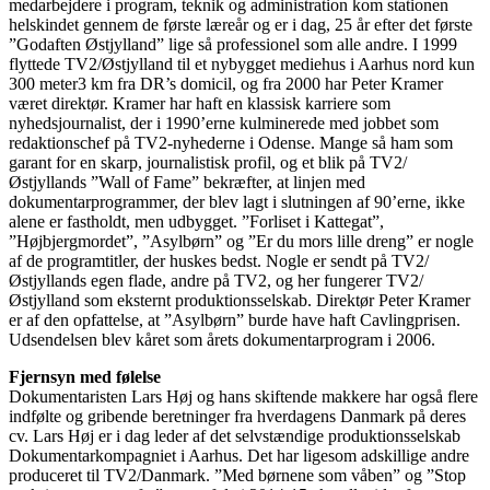
medarbejdere i program, teknik og administration kom stationen
helskindet gennem de første læreår og er i dag, 25 år efter det første
”Godaften Østjylland” lige så professionel som alle andre. I 1999
flyttede TV2/Østjylland til et nybygget mediehus i Aarhus nord kun
300 meter3 km fra DR’s domicil, og fra 2000 har Peter Kramer
været direktør. Kramer har haft en klassisk karriere som
nyhedsjournalist, der i 1990’erne kulminerede med jobbet som
redaktionschef på TV2-nyhederne i Odense. Mange så ham som
garant for en skarp, journalistisk profil, og et blik på TV2/
Østjyllands ”Wall of Fame” bekræfter, at linjen med
dokumentarprogrammer, der blev lagt i slutningen af 90’erne, ikke
alene er fastholdt, men udbygget. ”Forliset i Kattegat”,
”Højbjergmordet”, ”Asylbørn” og ”Er du mors lille dreng” er nogle
af de programtitler, der huskes bedst. Nogle er sendt på TV2/
Østjyllands egen flade, andre på TV2, og her fungerer TV2/
Østjylland som eksternt produktionsselskab. Direktør Peter Kramer
er af den opfattelse, at ”Asylbørn” burde have haft Cavlingprisen.
Udsendelsen blev kåret som årets dokumentarprogram i 2006.
Fjernsyn med følelse
Dokumentaristen Lars Høj og hans skiftende makkere har også flere
indfølte og gribende beretninger fra hverdagens Danmark på deres
cv. Lars Høj er i dag leder af det selvstændige produktionsselskab
Dokumentarkompagniet i Aarhus. Det har ligesom adskillige andre
produceret til TV2/Danmark. ”Med børnene som våben” og ”Stop