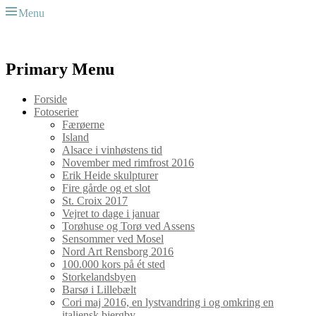
Menu
Preben Heide
Journalist, forfatter og fotograf
Primary Menu
Skip
Forside
to
Fotoserier
content
Færøerne
Island
Alsace i vinhøstens tid
November med rimfrost 2016
Erik Heide skulpturer
Fire gårde og et slot
St. Croix 2017
Vejret to dage i januar
Torøhuse og Torø ved Assens
Sensommer ved Mosel
Nord Art Rensborg 2016
100.000 kors på ét sted
Storkelandsbyen
Barsø i Lillebælt
Cori maj 2016, en lystvandring i og omkring en
italiensk bjergby