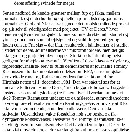
deres afføring svinede for meget
Serien nedbrød de kendte grænser mellem fup og fakta, mellem
journalistik og underholdning og mellem journalister og journalist-
journalister. Gerhard Nielsen velsignede det ironisk smilende projekt
og gik selv til yderligheder med projektet ”TV er Deres,” hvor
manden og kvinden fra gaden kunne komme direkte ind i studiet og
ytre sig om emner som arbejdsløshed og vold. Ingen redigering.
Ingen censur. Frit slag – der bl.a. resulterede i håndgemæng i studiet
i stedet for debat. Journalisterne var mikrofonholdere, men det gik
ikke godt, og projektet blev stoppet. Struktur skal der til og helst
gedigent forarbejde og research. Værdien af disse klassiske dyder og
rugbrødsjournalistik blev til fulde demonstreret af journalist Tommy
Rasmussen i to dokumentarudsendelser om RF2, en redningsbåd,
der væltede rundt og forliste under dens første aktion ud for
Hirtshals natten til 1. december 1981. Den var stået til søs for at
undsætte kutteren ”Hanne Dorte,” men begge skibe sank. Tragedien
kostede seks redningsfolk og tre fiskere livet. Hvordan kunne det
ske? Tommy Rasmussen undersøgte og afslørede, at myndighederne
havde ignoreret resultaterne af en kæntringsprøve, som viste at RF2
ikke var selvoprettende, som den skulle være. Den var ikke
sødygtig. Udsendelsen vakte forståeligt nok stor opsigt og fik
dybtgående konsekvenser. Desværre fik Tommy Rasmussen ikke
Cavlingprisen for sin udsendelse. Det havde den fortjent. Det ville
have vist omverdenen, at der var langt fra kulturparnassets opfattelse