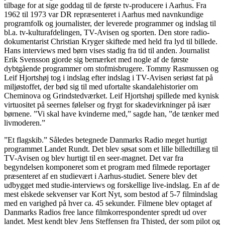
tilbage for at sige goddag til de første tv-producere i Aarhus. Fra
1962 til 1973 var DR repræsenteret i Aarhus med navnkundige
programfolk og journalister, der leverede programmer og indslag til
bl.a. tv-kulturafdelingen, TV-Avisen og sporten. Den store radio-
dokumentarist Christian Kryger skiftede med held fra lyd til billede.
Hans interviews med børn vises stadig fra tid til anden. Journalist
Erik Svensson gjorde sig bemærket med nogle af de første
dybtgående programmer om stofmisbrugere. Tommy Rasmussen og
Leif Hjortshøj tog i indslag efter indslag i TV-Avisen seriøst fat på
miljøstoffet, der bød sig til med ufortalte skandalehistorier om
Cheminova og Grindstedværket. Leif Hjortshøj spillede med kynisk
virtuositet på seernes følelser og frygt for skadevirkninger på især
børnene. ”Vi skal have kvinderne med,” sagde han, ”de tænker med
livmoderen.”
”Et flagskib.” Således betegnede Danmarks Radio meget hurtigt
programmet Landet Rundt. Det blev søsat som et lille billedtillæg til
TV-Avisen og blev hurtigt til en seer-magnet. Det var fra
begyndelsen komponeret som et program med filmede reportager
præsenteret af en studievært i Aarhus-studiet. Senere blev det
udbygget med studie-interviews og forskellige live-indslag. En af de
mest elskede sekvenser var Kort Nyt, som bestod af 5-7 filmindslag
med en varighed på hver ca. 45 sekunder. Filmene blev optaget af
Danmarks Radios free lance filmkorrespondenter spredt ud over
landet. Mest kendt blev Jens Steffensen fra Thisted, der som pilot og