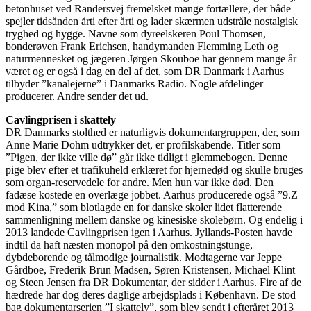
betonhuset ved Randersvej fremelsket mange fortællere, der både
spejler tidsånden årti efter årti og lader skærmen udstråle nostalgisk
tryghed og hygge. Navne som dyreelskeren Poul Thomsen,
bonderøven Frank Erichsen, handymanden Flemming Leth og
naturmennesket og jægeren Jørgen Skouboe har gennem mange år
været og er også i dag en del af det, som DR Danmark i Aarhus
tilbyder ”kanalejerne” i Danmarks Radio. Nogle afdelinger
producerer. Andre sender det ud.
Cavlingprisen i skattely
DR Danmarks stolthed er naturligvis dokumentargruppen, der, som
Anne Marie Dohm udtrykker det, er profilskabende. Titler som
”Pigen, der ikke ville dø” går ikke tidligt i glemmebogen. Denne
pige blev efter et trafikuheld erklæret for hjernedød og skulle bruges
som organ-reservedele for andre. Men hun var ikke død. Den
fadæse kostede en overlæge jobbet. Aarhus producerede også ”9.Z
mod Kina,” som blotlagde en for danske skoler lidet flatterende
sammenligning mellem danske og kinesiske skolebørn. Og endelig i
2013 landede Cavlingprisen igen i Aarhus. Jyllands-Posten havde
indtil da haft næsten monopol på den omkostningstunge,
dybdeborende og tålmodige journalistik. Modtagerne var Jeppe
Gårdboe, Frederik Brun Madsen, Søren Kristensen, Michael Klint
og Steen Jensen fra DR Dokumentar, der sidder i Aarhus. Fire af de
hædrede har dog deres daglige arbejdsplads i København. De stod
bag dokumentarserien ”I skattely”, som blev sendt i efteråret 2013