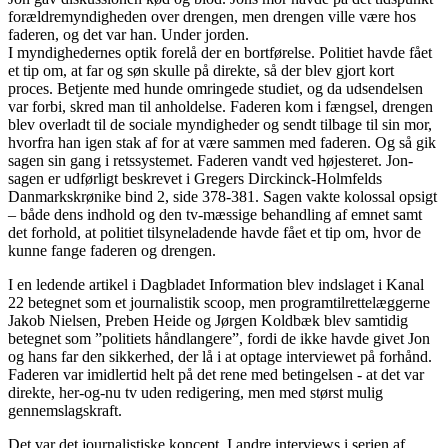
forældremyndigheden over drengen, men drengen ville være hos
faderen, og det var han. Under jorden.
I myndighedernes optik forelå der en bortførelse. Politiet havde fået
et tip om, at far og søn skulle på direkte, så der blev gjort kort
proces. Betjente med hunde omringede studiet, og da udsendelsen
var forbi, skred man til anholdelse. Faderen kom i fængsel, drengen
blev overladt til de sociale myndigheder og sendt tilbage til sin mor,
hvorfra han igen stak af for at være sammen med faderen. Og så gik
sagen sin gang i retssystemet. Faderen vandt ved højesteret. Jon-
sagen er udførligt beskrevet i Gregers Dirckinck-Holmfelds
Danmarkskrønike bind 2, side 378-381. Sagen vakte kolossal opsigt
– både dens indhold og den tv-mæssige behandling af emnet samt
det forhold, at politiet tilsyneladende havde fået et tip om, hvor de
kunne fange faderen og drengen.
I en ledende artikel i Dagbladet Information blev indslaget i Kanal
22 betegnet som et journalistik scoop, men programtilrettelæggerne
Jakob Nielsen, Preben Heide og Jørgen Koldbæk blev samtidig
betegnet som ”politiets håndlangere”, fordi de ikke havde givet Jon
og hans far den sikkerhed, der lå i at optage interviewet på forhånd.
Faderen var imidlertid helt på det rene med betingelsen - at det var
direkte, her-og-nu tv uden redigering, men med størst mulig
gennemslagskraft.
Det var det journalistiske koncept. I andre interviews i serien af